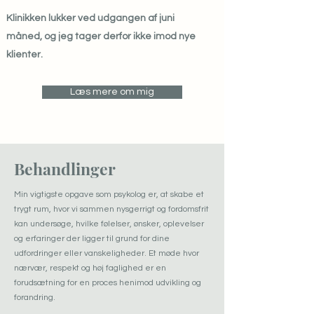
Klinikken lukker ved udgangen af juni
måned, og jeg tager derfor ikke imod nye
klienter.
Læs mere om mig
Behandlinger
Min vigtigste opgave som psykolog er, at skabe et
trygt rum, hvor vi sammen nysgerrigt og fordomsfrit
kan undersøge, hvilke følelser, ønsker, oplevelser
og erfaringer der ligger til grund for dine
udfordringer eller vanskeligheder. Et møde hvor
nærvær, respekt og høj faglighed er en
forudsætning for en proces henimod udvikling og
forandring.