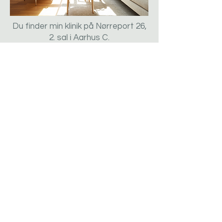
Du finder min klinik på Nørreport 26,
2. sal i Aarhus C.
Adresse
Nørreport 26, 2.sal
8000 Aarhus C
Telefon
+45 36 20 62 64